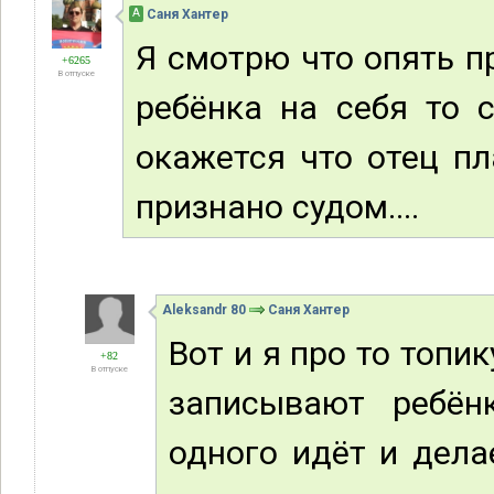
А
Саня Хантер
Я смотрю что опять п
+6265
В отпуске
ребёнка на себя то с
окажется что отец пл
признано судом....
Aleksandr 80
Саня Хантер
Вот и я про то топи
+82
В отпуске
записывают ребён
одного идёт и дела