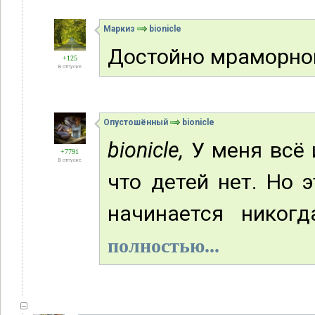
Маркиз
bionicle
Достойно мраморно
+125
В отпуске
Опустошённый
bionicle
bionicle,
У меня всё и
+7791
В отпуске
что детей нет. Но 
начинается никог
полностью...