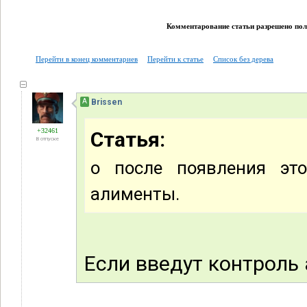
Комментарование статьи разрешено поль
Перейти в конец комментариев
Перейти к статье
Список без дерева
А
Brissen
+32461
Статья:
В отпуске
о после появления эт
алименты.
Если введут контроль 