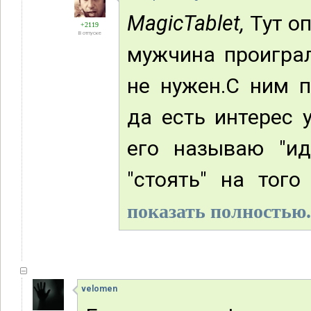
MagicTablet,
Тут оп
+2119
В отпуске
мужчина проигра
не нужен.С ним п
да есть интерес 
его называю "ид
"стоять" на того
показать полностью.
velomen