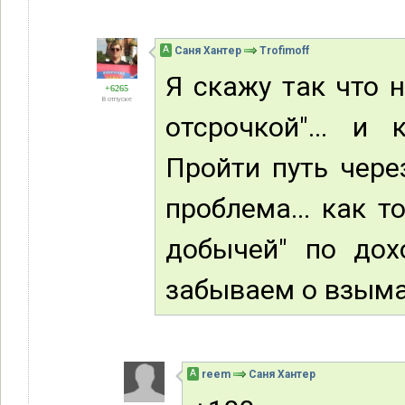
А
Саня Хантер
Trofimoff
Я скажу так что н
+6265
В отпуске
отсрочкой"... и 
Пройти путь чере
проблема... как т
добычей" по дохо
забываем о взыма
А
reem
Саня Хантер