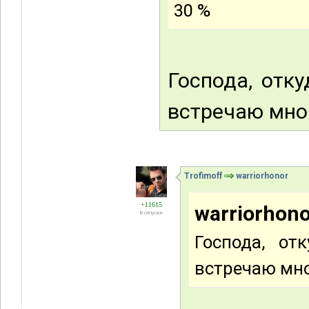
30 %
Господа, отк
встречаю мног
Trofimoff
warriorhonor
+11615
warriorhono
В отпуске
Господа, от
встречаю мно