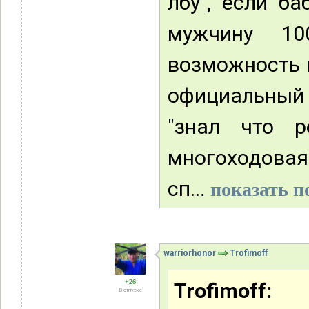
лбу", если б
мужчину 1
возможность 
официальный
"знал что р
многоходова
сп...
показать п
warriorhonor
Trofimoff
+26
Trofimoff:
В отпуске