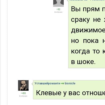
Вы прям п
+82
В отпуске
сраку не 
движимое
но пока 
когда то 
в шоке.
Уставшийроманти
bionicle
Клевые у вас отно
+493
В отпуске