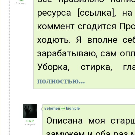
В отпуске
ресурса [ссылка], н
коммент сгодится Про
ходють. Я вполне се
зарабатываю, сам опл
Уборка, стирка, гл
полностью...
velomen
bionicle
Описана моя стар
+5662
В отпуске
замужем и оба раз 