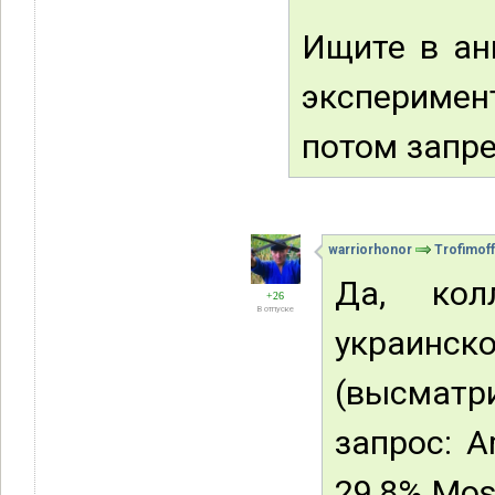
Ищите в ан
эксперимен
потом запре
warriorhonor
Trofimoff
Да, кол
+26
В отпуске
украинско
(высматр
запрос: A
29,8% Most