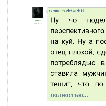
velomen
Aleksandr 80
Ну чо поде
+5662
В отпуске
перспективного
на куй. Ну а по
отец плохой, с
потреблядью в
ставила мужчи
тешит, что по
полностью...