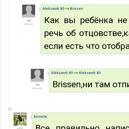
Aleksandr 80
Brissen
Как вы ребёнка не
+82
В отпуске
речь об отцовстве,
если есть что отобр
Aleksandr 80
Aleksandr 80
Brissen,ни там от
+82
В отпуске
bionicle
Все правильно напи
+527