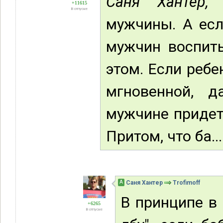
Саня Хантер,
С
+11615
В отпуске
мужчины. А есл
мужчин воспиты
этом. Если ребе
мгновенной, 
мужчине придетс
Притом, что ба...
А
Саня Хантер
Trofimoff
В принципе в 
+6265
В отпуске