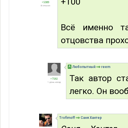
+100
+5389
В отпуске
Всё именно та
отцовства прохо
А
Любопытный
reem
Так автор ст
+7592
1 день назад
легко. Он вооб
Trofimoff
Саня Хантер