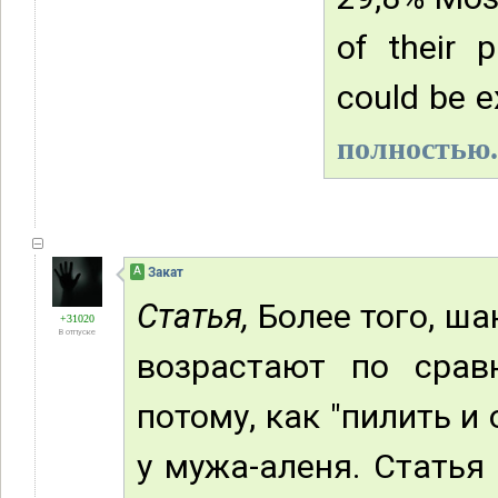
of their p
could be ex
полностью.
А
Закат
Статья,
Более того, шан
+31020
В отпуске
возрастают по сравн
потому, как "пилить и
у мужа-аленя. Статья