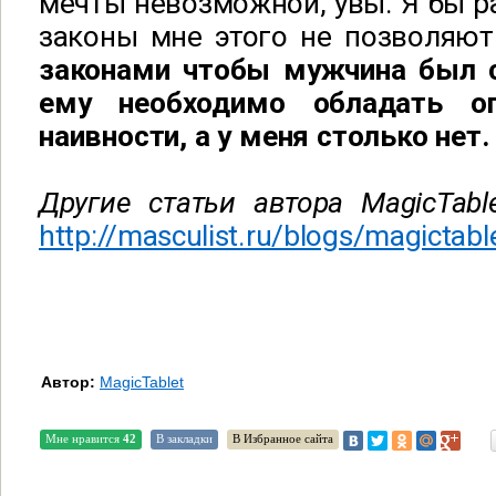
мечты невозможной, увы. Я бы ра
законы мне этого не позволяю
законами чтобы мужчина был 
ему необходимо обладать о
наивности, а у меня столько нет.
Другие статьи автора MagicTabl
http://masculist.ru/blogs/magictabl
Автор:
MagicTablet
Мне нравится
42
В закладки
В Избранное сайта