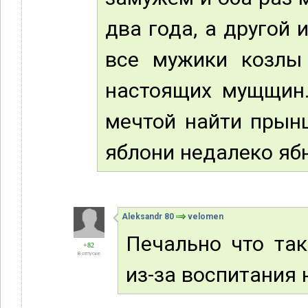
два года, а другой и
все мужики козлы 
настоящих мущщин. 
мечтой найти прынц
яблони недалеко ябн
Aleksandr 80
velomen
Печально что так
+82
В отпуске
из-за воспитания