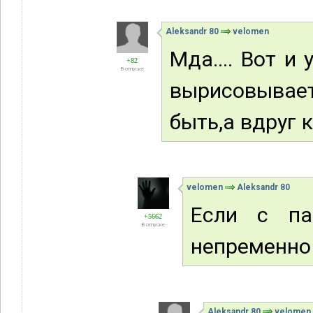
Aleksandr 80
velomen
Мда.... Вот и
+82
В отпуске
вырисовывает
быть,а вдруг 
velomen
Aleksandr 80
Если с па
+5662
В отпуске
непременно
Aleksandr 80
velomen